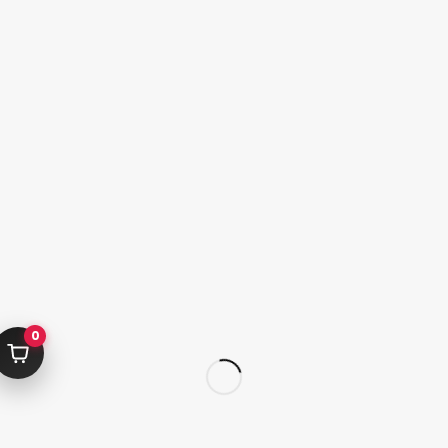
به خرید ادامه دهید
کامرانیه جنوبی خیابان بهمن پور کوچه سیاوشی پلاک ۱ واحد ۳
info@parvanehshop.com
ساعات پاسخگویی پشتیبانی:
شنبه تا پنجشنبه 09:00 الی 19:00
09392675163
02122233267
پشتیبانی در “بله”
دسترسی سریع
پودر
قلم
پدیکور
کاشت تیپ‌ ژل
0
ژلیش ناخن
لوازم طراحی ناخن
لوازم دیزاین ناخن
کاشت ژل
سر سوهان
لوازم برقی کاشت ناخن