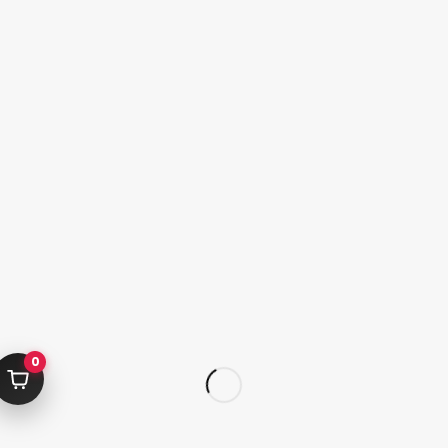
به خرید ادامه دهید
کامرانیه جنوبی خیابان بهمن پور کوچه سیاوشی پلاک ۱ واحد ۳
info@parvanehshop.com
ساعات پاسخگویی پشتیبانی:
شنبه تا پنجشنبه 09:00 الی 19:00
09392675163
02122233267
پشتیبانی در “بله”
دسترسی سریع
پودر
قلم
پدیکور
کاشت تیپ‌ ژل
ژلیش ناخن
لوازم طراحی ناخن
0
لوازم دیزاین ناخن
کاشت ژل
سر سوهان
لوازم برقی کاشت ناخن
محصولات اسپا
محصولات ژل