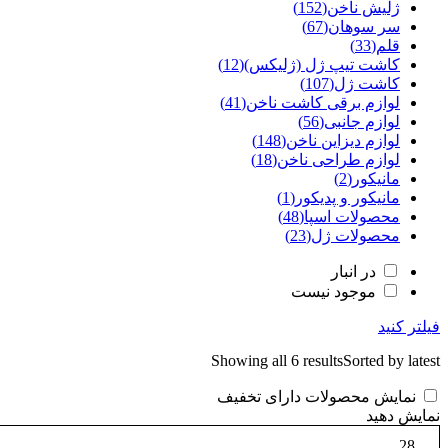
ژلیش ناخن
(152)
سر سوهان
(67)
قلم
(33)
کاشت تیپ‌ ژل (ژلیکس)
(12)
کاشت ژل
(107)
لوازم برقی کاشت ناخن
(41)
لوازم جانبی
(56)
لوازم دیزاین ناخن
(148)
لوازم طراحی ناخن
(18)
مانیکور
(2)
مانیکور و پدیکور
(1)
محصولات اسپا
(48)
محصولات ژل
(23)
در انبار
موجود نیست
فیلتر کنید
Showing all 6 results
Sorted by latest
نمایش محصولات دارای تخفیف
نمایش دهید