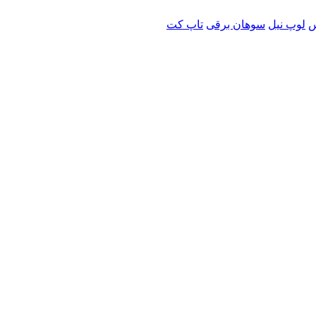
س
لوپ نیل
سوهان برقی
تاپ کت