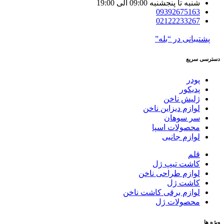
شنبه تا پنجشنبه 09:00 الی 19:00
09392675163
02122233267
پشتیبانی در “بله”
دسترسی سریع
پودر
پدیکور
ژلیش ناخن
لوازم دیزاین ناخن
سر سوهان
محصولات اسپا
لوازم جانبی
قلم
کاشت تیپ‌ ژل
لوازم طراحی ناخن
کاشت ژل
لوازم برقی کاشت ناخن
محصولات ژل
ویژه ها