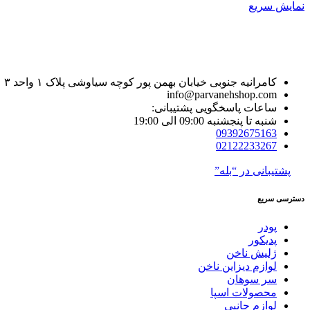
نمایش سریع
کامرانیه جنوبی خیابان بهمن پور کوچه سیاوشی پلاک ۱ واحد ۳
info@parvanehshop.com
ساعات پاسخگویی پشتیبانی:
شنبه تا پنجشنبه 09:00 الی 19:00
09392675163
02122233267
پشتیبانی در “بله”
دسترسی سریع
پودر
پدیکور
ژلیش ناخن
لوازم دیزاین ناخن
سر سوهان
محصولات اسپا
لوازم جانبی