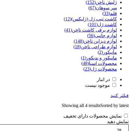
ژلیش ناخن
(152)
سر سوهان
(67)
قلم
(33)
کاشت تیپ‌ ژل (ژلیکس)
(12)
کاشت ژل
(101)
لوازم برقی کاشت ناخن
(41)
لوازم جانبی
(56)
لوازم دیزاین ناخن
(148)
لوازم طراحی ناخن
(18)
مانیکور
(2)
مانیکور و پدیکور
(1)
محصولات اسپا
(48)
محصولات ژل
(23)
در انبار
موجود نیست
فیلتر کنید
Showing all 4 results
Sorted by latest
نمایش محصولات دارای تخفیف
نمایش دهید