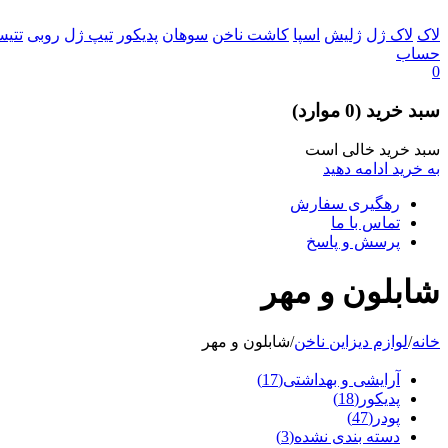
لاک
لاک ژل
ژلیش
اسپا
کاشت ناخن
سوهان
پدیکور
تیپ ژل
روبی
تتی
حساب
0
سبد خرید
(0 موارد)
سبد خرید خالی است
به خرید ادامه دهید
رهگیری سفارش
تماس با ما
پرسش و پاسخ
شابلون و مهر
خانه
/
لوازم دیزاین ناخن
/
شابلون و مهر
آرایشی و بهداشتی
(17)
پدیکور
(18)
پودر
(47)
دسته بندی نشده
(3)