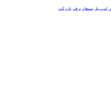
س
لوپ نیل
سوهان برقی
تاپ کت