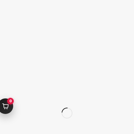
به خرید ادامه دهید
کامرانیه جنوبی خیابان بهمن پور کوچه سیاوشی پلاک ۱ واحد ۳
info@parvanehshop.com
ساعات پاسخگویی پشتیبانی:
شنبه تا پنجشنبه 09:00 الی 19:00
09392675163
02122233267
پشتیبانی در “بله”
دسترسی سریع
پودر
قلم
پدیکور
کاشت تیپ‌ ژل
0
ژلیش ناخن
لوازم طراحی ناخن
لوازم دیزاین ناخن
کاشت ژل
سر سوهان
لوازم برقی کاشت ناخن