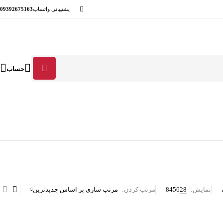
پشتیبانی واتساپ
09392675163
حساب
نمایش:
28
56
84
مرتب کردن
مرتب سازی بر اساس جدیدترین