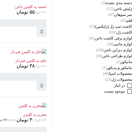
دسته بندی نشده
(3)
استند پد کلینزر ناخن
ژلیش ناخن
(152)
۵۵۰,۰۰۰
تومان
سر سوهان
(67)
قلم
(33)
کاشت تیپ‌ ژل (ژلیکس)
(12)
کاشت ژل
(101)
لوازم برقی کاشت ناخن
(41)
لوازم جانبی
(56)
لوازم دیزاین ناخن
(148)
لوازم طراحی ناخن
(18)
جای پد کلینزر فنردار
مانیکور
(2)
۳۸۰,۰۰۰
تومان
مانیکور و پدیکور
(1)
محصولات اسپا
(48)
سبد خرید
(0 موارد)
محصولات ژل
(23)
در انبار
موجود نیست
-32%
مخزن پد کلینزر
۳۰۰,۰۰۰
تومان
۴۴۰,۰۰۰
تو