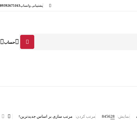
پشتیبانی واتساپ
09392675163
حساب
نمایش:
28
56
84
مرتب کردن
مرتب سازی بر اساس جدیدترین