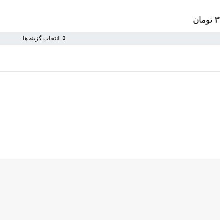
۳
تومان
انتخاب گزینه ها
سبد خرید خالی است
به خرید ادامه دهید
ویژه ها
اطلاعات
قلم
تخفیف ها
رهگیری س