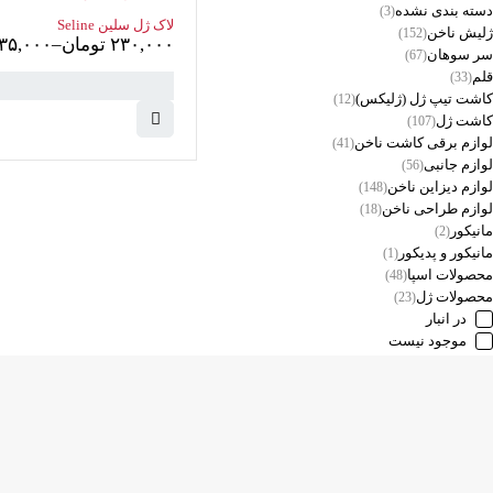
دسته بندی نشده
(3)
لاک ژل سلین Seline
ژلیش ناخن
(152)
۲۳۰,۰۰۰
تومان
–
۳۵,۰۰۰
سر سوهان
(67)
قلم
(33)
کاشت تیپ‌ ژل (ژلیکس)
(12)
کاشت ژل
(107)
لوازم برقی کاشت ناخن
(41)
لوازم جانبی
(56)
سبد خرید
(0 موارد)
لوازم دیزاین ناخن
(148)
لوازم طراحی ناخن
(18)
مانیکور
(2)
مانیکور و پدیکور
(1)
محصولات اسپا
(48)
محصولات ژل
(23)
در انبار
موجود نیست
دسترسی سریع
پودر
کامرانیه جنوبی خیابان بهمن پور