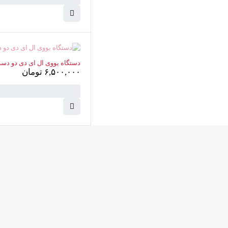
ناموجود
دستگاه یووی ال ای دی دو دست ه
۶,۵۰۰,۰۰۰
تومان
دسترسی سریع
پودر
کامرانیه جنوبی خیابان بهمن پور
پدیکور
کوچه سیاوشی پلاک ۱ واحد ۳
info@parvanehshop.com
ژلیش ناخن
ساعات پاسخگویی پشتیبانی: