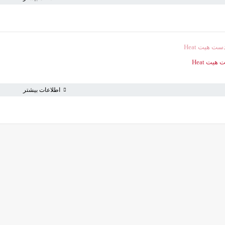
به خرید ادامه دهید
یت Heat
اطلاعات بیشتر
ویژه ها
اطلاعات
قلم
تخفیف ها
رهگیری س
کاشت تیپ‌ ژل
برند ها
راهنما
لوازم طراحی ناخن