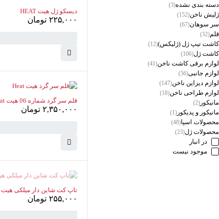
دسته بندی نشده
(3)
دیسکو ژل هیت HEAT
ژلیش ناخن
(152)
۲۲۵,۰۰۰
تومان
سر سوهان
(67)
قلم
(32)
کاشت تیپ‌ ژل (ژلیکس)
(12)
کاشت ژل
(106)
لوازم برقی کاشت ناخن
(41)
لوازم جانبی
(56)
لوازم دیزاین ناخن
(147)
لوازم طراحی ناخن
(18)
قلم سر گرد شماره 06 هیت Heat
مانیکور
(2)
۲,۳۵۰,۰۰۰
تومان
مانیکور و پدیکور
(1)
محصولات اسپا
(48)
محصولات ژل
(23)
در انبار
موجود نیست
سبد خرید
(0 موارد)
ناموجود
تاپ کت شاین دار میلکی هیت Heat
۲۵۵,۰۰۰
تومان