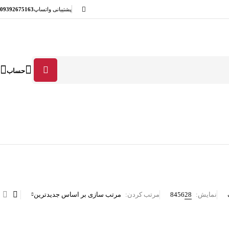
پشتیبانی واتساپ
09392675163
حساب
نمایش:
28
56
84
مرتب کردن
مرتب سازی بر اساس جدیدترین