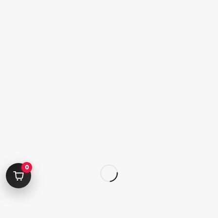
ژلیش ناخن
لوازم دیزاین ناخن
سر سوهان
محصولات اسپا
لوازم جانبی
قلم
کاشت تیپ‌ ژل
لوازم طراحی ناخن
کاشت ژل
لوازم برقی کاشت ناخن
0
محصولات ژل
ویژه ها
تخفیف ها