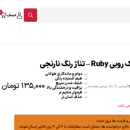
0
حساب
– تناژ رنگ نارنجی
دوام و ماندگاری طولانی
طیف گسترده رنگی
۱۳۵,۰۰۰
تومان
خشک شدن سریع
بررسی 0)
یک بررسی بنویسید
براقیت و درخشندگی بالا
فرمول ملایم تر
حذف آسان تر
ی باشد
 قیمت ها بروز است.
واست ها، ممکن است سفارشات با 2 الی 3 روز تاخیر ارسال شوند.