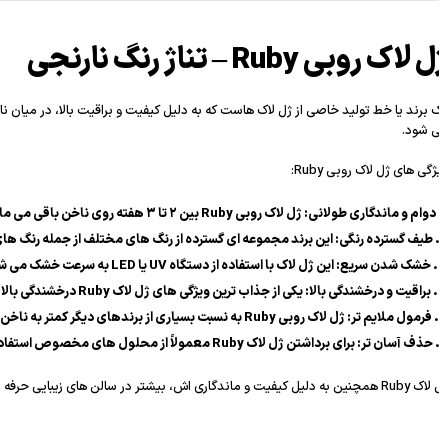
لاک روبی Ruby – تناژ رنگ نارنجی
 برند یا خط تولید خاصی از ژل لاک هاست که به دلیل کیفیت و براقیت بالا، در میان ناخن
سبد خرید
(0 موارد)
 شود.
ژگی های ژل لاک روبی Ruby:
دوام و ماندگاری طولانی
: ژل لاک روبی Ruby بین ۲ تا ۳ هفته روی ناخن باقی می ماند بدون اینکه ترک بخورد یا پوسته شود.
طیف گسترده رنگی
: این برند مجموعه ای گسترده از رنگ های مختلف از جمله رنگ های 
خشک شدن سریع
: این ژل لاک با استفاده از دستگاه UV یا LED به سرعت خشک می شود، که باعث می شود فرآیند مانیکور و پدیکور زمان کمتری ببرد.
براقیت و درخشندگی بالا
: یکی از جذاب ترین ویژگی های ژل لاک Ruby درخشندگی بالا و براقیت فوق العاده ای است که به ناخن ها می دهد.
فرمول ملایم تر
: ژل لاک روبی Ruby به نسبت بسیاری از برندهای دیگر کمتر به ناخن ها آسیب می زند، البته به شرطی که درست و با دقت برداشته شود.
حذف آسان تر
: برای برداشتن ژل لاک Ruby معمولاً از محلول های مخصوص استفاده می شود و بهتر است که این کار توسط یک ناخن کار حرفه ای انجام شود تا به ناخن ها آسیب وارد نشود.
یشتر در سالن های زیبایی حرفه ای استفاده می شود، اما می توان آن را به صورت خانگی نیز استفاده کرد اگر که ابزار و لوازم مناسب (مثل دستگاه UV/LED) در دسترس باشد.