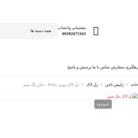
پشتیبانی واتساپ
09392675163
رهگیری سفارش
تماس با ما
پرسش و پاسخ
خانه
ژلیش ناخن
ژل لاک
ژل لاک روبی Ruby – تناژ رنگ سبز
ناموجود