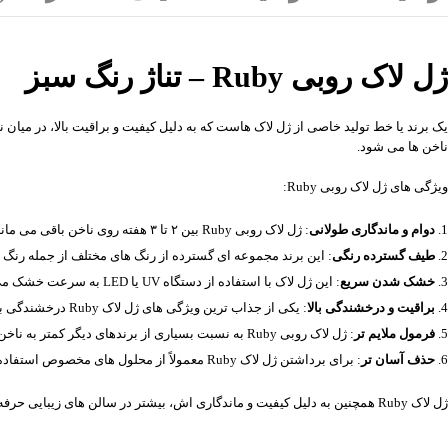
ژل لاک روبی Ruby – تناژ رنگ سبز
یک برند یا خط تولید خاصی از ژل لاک هاست که به دلیل کیفیت و براقیت بالا، در میان ن
ناخن ها می شود.
ویژگی های ژل لاک روبی Ruby:
دوام و ماندگاری طولانی
: ژل لاک روبی Ruby بین ۲ تا ۳ هفته روی ناخن باقی می ماند بدون اینکه ترک بخورد یا پوسته شود.
طیف گسترده رنگی
: این برند مجموعه ای گسترده از رنگ های مختلف از جمله رنگ 
خشک شدن سریع
: این ژل لاک با استفاده از دستگاه UV یا LED به سرعت خشک می شود، که باعث می شود فرآیند مانیکور و پدیکور زمان کمتری ببرد.
براقیت و درخشندگی بالا
: یکی از جذاب ترین ویژگی های ژل لاک Ruby درخشندگی بالا و براقیت فوق العاده ای است که به ناخن ها می دهد.
فرمول ملایم تر
: ژل لاک روبی Ruby به نسبت بسیاری از برندهای دیگر کمتر به ناخن ها آسیب می زند، البته به شرطی که درست و با دقت برداشته شود.
حذف آسان تر
: برای برداشتن ژل لاک Ruby معمولاً از محلول های مخصوص استفاده می شود و بهتر است که این کار توسط یک ناخن کار حرفه ای انجام شود تا به ناخن ها آسیب وارد نشود.
ژل لاک Ruby همچنین به دلیل کیفیت و ماندگاری اش، بیشتر در سالن های زیبایی حرفه ای استفاده می شود، اما می توان آن را به صورت خانگی نیز استفاده کرد اگر که ابزار و لوازم مناسب (مثل دستگاه UV/LED) در دسترس باشد.