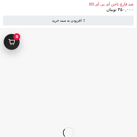
ضد قارچ ناخن آی بی آی IBI
۳۵۰,۰۰۰
تومان
افزودن به سبد خرید
0
کامرانیه جنوبی خیابان بهمن پور کوچه سیاوشی پلاک ۱ واحد ۳
info@parvanehshop.com
ساعات پاسخگویی پشتیبانی:
شنبه تا پنجشنبه 09:00 الی 19:00
09392675163
02122233267
پشتیبانی در “بله”
دسترسی سریع
پودر
قلم
پدیکور
کاشت تیپ‌ ژل