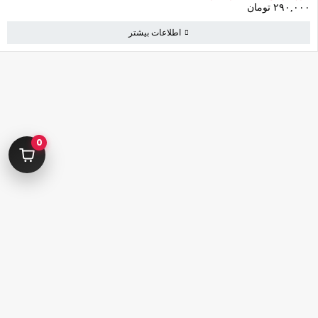
۲۹۰,۰۰۰
تومان
اطلاعات بیشتر
کامرانیه جنوبی خیابان بهمن پور کوچه سیاوشی پلاک ۱ واحد ۳
info@parvanehshop.com
0
ساعات پاسخگویی پشتیبانی:
شنبه تا پنجشنبه 09:00 الی 19:00
09392675163
02122233267
پشتیبانی در “بله”
دسترسی سریع
پودر
قلم