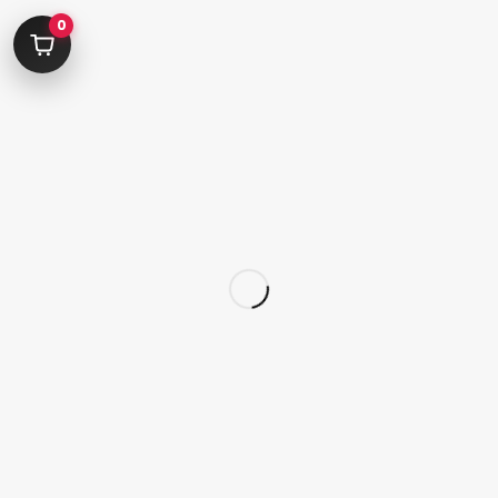
0
شنبه تا پنجشنبه 09:00 الی 19:00
09392675163
02122233267
پشتیبانی در “بله”
دسترسی سریع
پودر
قلم
پدیکور
کاشت تیپ‌ ژل
ژلیش ناخن
لوازم طراحی ناخن
لوازم دیزاین ناخن
کاشت ژل
سر سوهان
لوازم برقی کاشت ناخن
محصولات اسپا
محصولات ژل
لوازم جانبی