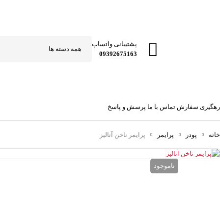
پشتیبانی واتساپ
09392675163
رهگیری سفارش
تماس با ما
پرسش و پاسخ
خانه
پودر
پرایمر
پرایمر ناخن آنالیز
ناموجود