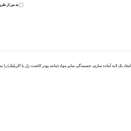
به من از طری
جاد یک لایه آماده سازی، چسبندگی سایر مواد (مانند پودر کاشت، ژل یا اکریلیک) ر