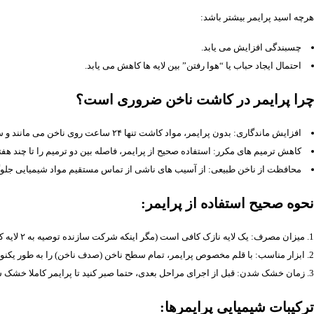
هرچه اسید پرایمر بیشتر باشد:
چسبندگی افزایش می یابد.
احتمال ایجاد حباب یا “هوا رفتن” بین لایه ها کاهش می یابد.
چرا پرایمر در کاشت ناخن ضروری است؟
افزایش ماندگاری: بدون پرایمر، مواد کاشت تنها ۲۴ ساعت روی ناخن می مانند و سپس به طور کامل جدا می شوند!
کاهش ترمیم های مکرر: استفاده صحیح از پرایمر، فاصله بین دو ترمیم را تا چند هف
محافظت از ناخن طبیعی: از آسیب های ناشی از تماس مستقیم مواد شیمیایی جلوگ
نحوه صحیح استفاده از پرایمر:
میزان مصرف: یک لایه نازک کافی است (مگر اینکه شرکت سازنده توصیه به ۲ لایه کرده باشد).
ابزار مناسب: با قلم مخصوص پرایمر، تمام سطح ناخن (صدف ناخن) را به طور یکنوا
زمان خشک شدن: قبل از اجرای مراحل بعدی، حتما صبر کنید تا پرایمر کاملا خشک شود (حدود ۳۰
ترکیبات شیمیایی پرایمرها: