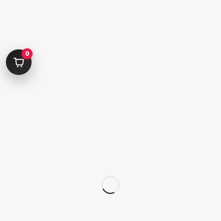
کامرانیه جنوبی خیابان بهمن پور کوچه سیاوشی پلاک ۱ واحد ۳
info@parvanehshop.com
ساعات پاسخگویی پشتیبانی:
0
شنبه تا پنجشنبه 09:00 الی 19:00
09392675163
02122233267
پشتیبانی در “بله”
دسترسی سریع
پودر
قلم
پدیکور
کاشت تیپ‌ ژل
ژلیش ناخن
لوازم طراحی ناخن
لوازم دیزاین ناخن
کاشت ژل