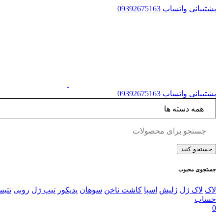
پشتیبانی واتساپ
09392675163
پشتیبانی واتساپ
09392675163
جستجوی محبوب
لاک
لاک ژل
ژلیش
اسپا
کاشت ناخن
سوهان
پدیکور
تیپ ژل
روبی
تتی
حساب
0