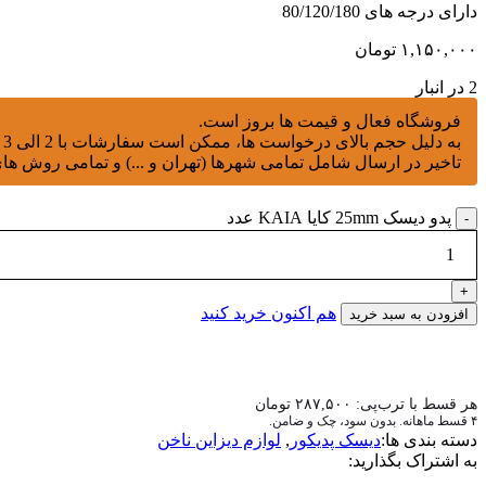
دارای درجه های 80/120/180
۱,۱۵۰,۰۰۰
تومان
2 در انبار
فروشگاه فعال و قیمت ها بروز است.
به دلیل حجم بالای درخواست ها، ممکن است سفارشات با 2 الی 3 روز تاخیر ارسال شوند.
تاخیر در ارسال شامل تمامی شهرها (تهران و ...) و تمامی روش های
پدو دیسک 25mm کایا KAIA عدد
هم اکنون خرید کنید
افزودن به سبد خرید
هر قسط با ترب‌پی:
۲۸۷,۵۰۰
تومان
۴ قسط ماهانه. بدون سود، چک و ضامن.
دسته بندی ها:
دیسک پدیکور
,
لوازم دیزاین ناخن
به اشتراک بگذارید: