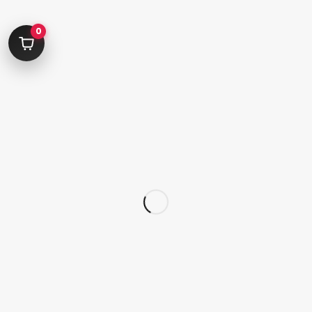
ساعات پاسخگویی پشتیبانی:
0
شنبه تا پنجشنبه 09:00 الی 19:00
09392675163
02122233267
پشتیبانی در “بله”
دسترسی سریع
پودر
قلم
پدیکور
کاشت تیپ‌ ژل
ژلیش ناخن
لوازم طراحی ناخن
لوازم دیزاین ناخن
کاشت ژل
سر سوهان
لوازم برقی کاشت ناخن
محصولات اسپا
محصولات ژل
لوازم جانبی