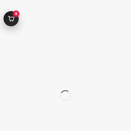
کامرانیه جنوبی خیابان بهمن پور کوچه سیاوشی پلاک ۱ واحد ۳
0
info@parvanehshop.com
ساعات پاسخگویی پشتیبانی:
شنبه تا پنجشنبه 09:00 الی 19:00
09392675163
02122233267
پشتیبانی در “بله”
دسترسی سریع
پودر
قلم
پدیکور
کاشت تیپ‌ ژل
ژلیش ناخن
لوازم طراحی ناخن
لوازم دیزاین ناخن
کاشت ژل
سر سوهان
لوازم برقی کاشت ناخن
محصولات اسپا
محصولات ژل
لوازم جانبی