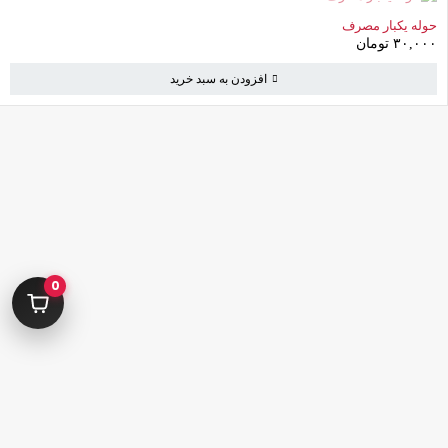
حوله یکبار مصرف
۳۰,۰۰۰
تومان
افزودن به سبد خرید
کامرانیه جنوبی خیابان بهمن پور کوچه سیاوشی پلاک ۱ واحد ۳
info@parvanehshop.com
ساعات پاسخگویی پشتیبانی:
شنبه تا پنجشنبه 09:00 الی 19:00
0
09392675163
02122233267
پشتیبانی در “بله”
دسترسی سریع
پودر
قلم