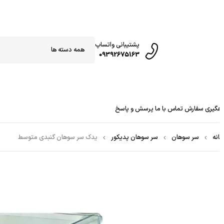
پشتیبانی واتساپ
09392675163
گیری سفارش
تماس با ما
پرسش و پاسخ
نه
سر سوهان
سر سوهان پدیکور
يدک سر سوهان گنبدی متوسط