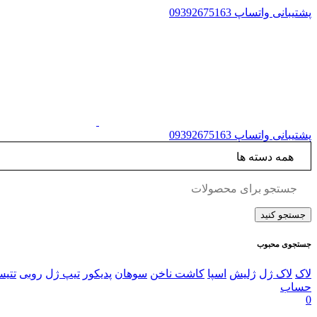
پشتیبانی واتساپ
09392675163
پشتیبانی واتساپ
09392675163
جستجوی محبوب
لاک
لاک ژل
ژلیش
اسپا
کاشت ناخن
سوهان
پدیکور
تیپ ژل
روبی
تتی
حساب
0