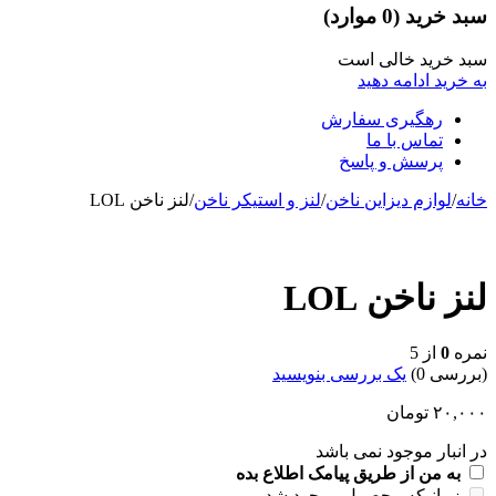
سبد خرید
(0 موارد)
سبد خرید خالی است
به خرید ادامه دهید
رهگیری سفارش
تماس با ما
پرسش و پاسخ
خانه
/
لوازم دیزاین ناخن
/
لنز و استیکر ناخن
/
لنز ناخن LOL
ناموجود
لنز ناخن LOL
نمره
0
از 5
(بررسی 0)
یک بررسی بنویسید
۲۰,۰۰۰
تومان
در انبار موجود نمی باشد
به من از طریق پیامک اطلاع بده
زمانیکه محصول موجود شد