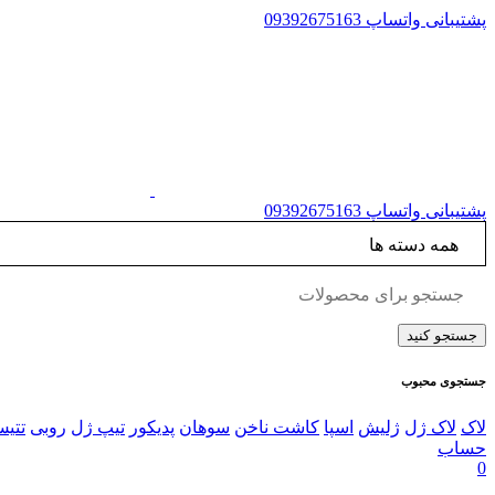
پشتیبانی واتساپ
09392675163
پشتیبانی واتساپ
09392675163
جستجوی محبوب
لاک
لاک ژل
ژلیش
اسپا
کاشت ناخن
سوهان
پدیکور
تیپ ژل
روبی
تتی
حساب
0