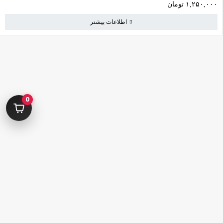
۱,۲۵۰,۰۰۰
تومان
اطلاعات بیشتر
کامرانیه جنوبی خیابان بهمن پور کوچه سیاوشی پلاک ۱ واحد ۳
info@parvanehshop.com
0
ساعات پاسخگویی پشتیبانی:
شنبه تا پنجشنبه 09:00 الی 19:00
09392675163
02122233267
پشتیبانی در “بله”
دسترسی سریع
پودر
قلم