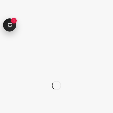
کامرانیه جنوبی خیابان بهمن پور کوچه سیاوشی پلاک ۱ واحد ۳
info@parvanehshop.com
ساعات پاسخگویی پشتیبانی:
1
شنبه تا پنجشنبه 09:00 الی 19:00
09392675163
02122233267
پشتیبانی در “بله”
دسترسی سریع
پودر
قلم
پدیکور
کاشت تیپ‌ ژل
ژلیش ناخن
لوازم طراحی ناخن
لوازم دیزاین ناخن
کاشت ژل
سر سوهان
لوازم برقی کاشت ناخن