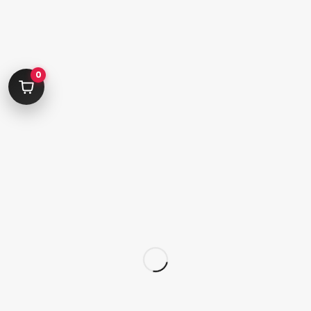
کامرانیه جنوبی خیابان بهمن پور کوچه سیاوشی پلاک ۱ واحد ۳
info@parvanehshop.com
ساعات پاسخگویی پشتیبانی:
0
شنبه تا پنجشنبه 09:00 الی 19:00
09392675163
02122233267
پشتیبانی در “بله”
دسترسی سریع
پودر
قلم
پدیکور
کاشت تیپ‌ ژل
ژلیش ناخن
لوازم طراحی ناخن
لوازم دیزاین ناخن
کاشت ژل