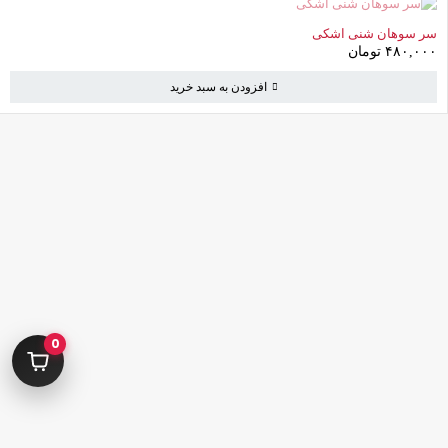
سر سوهان شنی اشکی
۴۸۰,۰۰۰
تومان
افزودن به سبد خرید
کامرانیه جنوبی خیابان بهمن پور کوچه سیاوشی پلاک ۱ واحد ۳
info@parvanehshop.com
ساعات پاسخگویی پشتیبانی:
شنبه تا پنجشنبه 09:00 الی 19:00
09392675163
0
02122233267
پشتیبانی در “بله”
دسترسی سریع