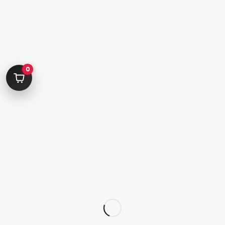
کامرانیه جنوبی خیابان بهمن پور کوچه سیاوشی پلاک ۱ واحد ۳
info@parvanehshop.com
0
ساعات پاسخگویی پشتیبانی:
شنبه تا پنجشنبه 09:00 الی 19:00
09392675163
02122233267
پشتیبانی در “بله”
دسترسی سریع
پودر
قلم
پدیکور
کاشت تیپ‌ ژل
ژلیش ناخن
لوازم طراحی ناخن