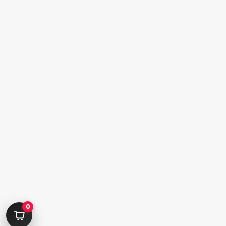
کامرانیه جنوبی خیابان بهمن پور کوچه سیاوشی پلاک ۱ واحد ۳
info@parvanehshop.com
ساعات پاسخگویی پشتیبانی:
شنبه تا پنجشنبه 09:00 الی 19:00
09392675163
02122233267
پشتیبانی در “بله”
دسترسی سریع
پودر
پدیکور
ژلیش ناخن
لوازم دیزاین ناخن
سر سوهان
محصولات اسپا
0
لوازم جانبی
قلم