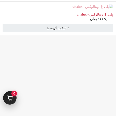
ناموجود
پلی ژل ویتالوکس - vitalux
۶۸۵,۰۰۰
تومان
انتخاب گزینه ها
کامرانیه جنوبی خیابان بهمن پور کوچه سیاوشی پلاک ۱ واحد ۳
info@parvanehshop.com
ساعات پاسخگویی پشتیبانی:
شنبه تا پنجشنبه 09:00 الی 19:00
09392675163
0
02122233267
پشتیبانی در “بله”