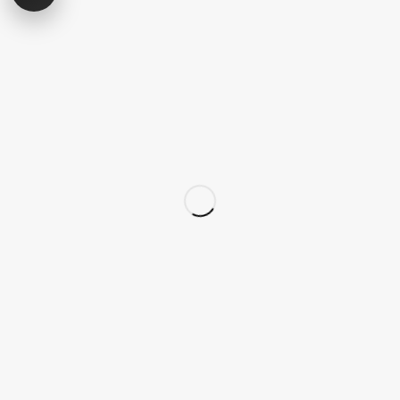
شنبه تا پنجشنبه 09:00 الی 19:00
09392675163
02122233267
پشتیبانی در “بله”
دسترسی سریع
پودر
قلم
پدیکور
کاشت تیپ‌ ژل
ژلیش ناخن
لوازم طراحی ناخن
لوازم دیزاین ناخن
کاشت ژل
سر سوهان
لوازم برقی کاشت ناخن
محصولات اسپا
محصولات ژل
لوازم جانبی