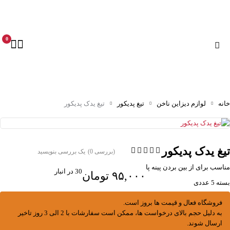
0
خانه
لوازم دیزاین ناخن
تیغ پدیکور
تیغ یدک پدیکور
تیغ یدک پدیکور
(بررسی 0)
یک بررسی بنویسید
مناسب برای از بین بردن پینه پا
30 در انبار
۹۵,۰۰۰
تومان
بسته 5 عددی
فروشگاه فعال و قیمت ها بروز است.
به دلیل حجم بالای درخواست ها، ممکن است سفارشات با 2 الی 3 روز تاخیر
ارسال شوند.