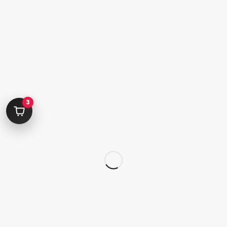
لوازم دیزاین ناخن
سر سوهان
محصولات اسپا
لوازم جانبی
قلم
کاشت تیپ‌ ژل
3
لوازم طراحی ناخن
کاشت ژل
لوازم برقی کاشت ناخن
محصولات ژل
ویژه ها
تخفیف ها
برند ها