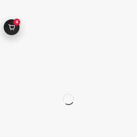
info@parvanehshop.com
ساعات پاسخگویی پشتیبانی:
0
شنبه تا پنجشنبه 09:00 الی 19:00
09392675163
02122233267
پشتیبانی در “بله”
دسترسی سریع
پودر
قلم
پدیکور
کاشت تیپ‌ ژل
ژلیش ناخن
لوازم طراحی ناخن
لوازم دیزاین ناخن
کاشت ژل
سر سوهان
لوازم برقی کاشت ناخن
محصولات اسپا
محصولات ژل