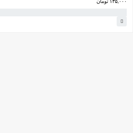
۱۳۵,۰۰۰
تومان
کامرانیه جنوبی خیابان بهمن پور کوچه سیاوشی پلاک ۱ واحد ۳
info@parvanehshop.com
ساعات پاسخگویی پشتیبانی:
شنبه تا پنجشنبه 09:00 الی 19:00
09392675163
02122233267
پشتیبانی در “بله”