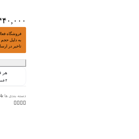
۴۴۰,۰۰۰
فروشگاه فعال
به دلیل حجم بالای 
تاخیر در ارس
هر ق
۴ قسط ماهانه. بدون سود، چک و ضامن.
دسته بندی ها:
تا