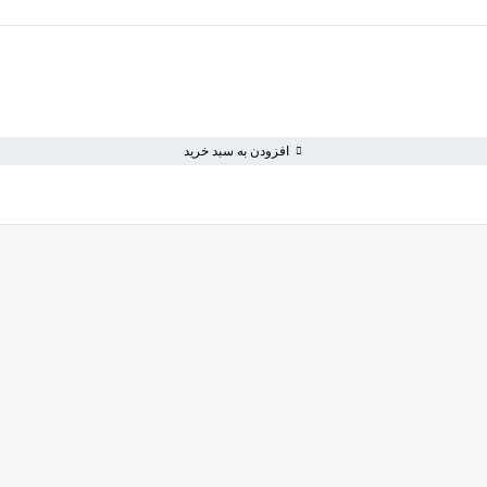
افزودن به سبد خرید
ویژه ها
اطلاعات
قلم
تخفیف ها
رهگیری س
کاشت تیپ‌ ژل
برند ها
راهنما
لوازم طراحی ناخن
اخن
کاشت ژل