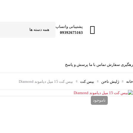
پشتیبانی واتساپ
09392675163
رهگیری سفارش
تماس با ما
پرسش و پاسخ
خانه
ژلیش ناخن
بیس کت
بیس کت 15 میل دیاموند Diamond
ناموجود