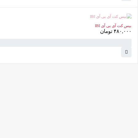
بیس کت آی بی آی IBI
۴۸۰,۰۰۰
تومان
دسترسی سریع
پودر
کامرانیه جنوبی خیابان بهمن پور کوچه
سیاوشی پلاک ۱ واحد ۳
پدیکور
info@parvanehshop.com
ژلیش ناخن
ساعات پاسخگویی پشتیبانی:
لوازم دیزاین ن
شنبه تا پنجشنبه 09:00 الی 19:00