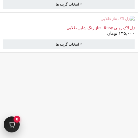
انتخاب گزینه ها
ناموجود
ژل لاک روبی Ruby - تناژ رنگ شاین طلایی
۱۳۵,۰۰۰
تومان
انتخاب گزینه ها
کامرانیه جنوبی خیابان بهمن پور کوچه سیاوشی پلاک ۱ واحد ۳
info@parvanehshop.com
ساعات پاسخگویی پشتیبانی:
شنبه تا پنجشنبه 09:00 الی 19:00
0
09392675163
02122233267